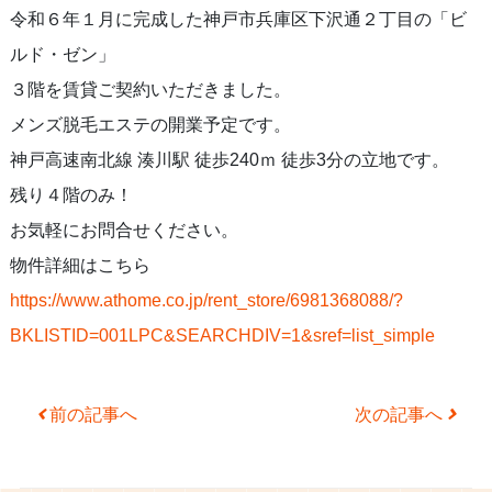
令和６年１月に完成した神戸市兵庫区下沢通２丁目の「ビ
ルド・ゼン」
３階を賃貸ご契約いただきました。
メンズ脱毛エステの開業予定です。
神戸高速南北線 湊川駅 徒歩240ｍ 徒歩3分の立地です。
残り４階のみ！
お気軽にお問合せください。
物件詳細はこちら
https://www.athome.co.jp/rent_store/6981368088/?
BKLISTID=001LPC&SEARCHDIV=1&sref=list_simple
Post navigation
前の記事へ
次の記事へ